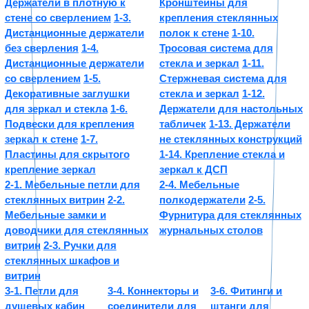
Держатели в плотную к
Кронштейны для
стене со сверлением
1-3.
крепления стеклянных
Дистанционные держатели
полок к стене
1-10.
без сверления
1-4.
Тросовая система для
Дистанционные держатели
стекла и зеркал
1-11.
со сверлением
1-5.
Стержневая система для
Декоративные заглушки
стекла и зеркал
1-12.
для зеркал и стекла
1-6.
Держатели для настольных
Подвески для крепления
табличек
1-13. Держатели
зеркал к стене
1-7.
не стеклянных конструкций
Пластины для скрытого
1-14. Крепление стекла и
крепление зеркал
зеркал к ДСП
2-1. Мебельные петли для
2-4. Мебельные
стеклянных витрин
2-2.
полкодержатели
2-5.
Мебельные замки и
Фурнитура для стеклянных
доводчики для стеклянных
журнальных столов
витрин
2-3. Ручки для
стеклянных шкафов и
витрин
3-1. Петли для
3-4. Коннекторы и
3-6. Фитинги и
душевых кабин
соединители для
штанги для